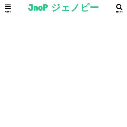
JnoP ジェノピー
menu
search